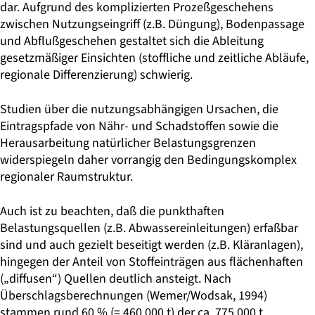
dar. Aufgrund des komplizierten Prozeßgeschehens
zwischen Nutzungseingriff (z.B. Düngung), Bodenpassage
und Abflußgeschehen gestaltet sich die Ableitung
gesetzmäßiger Einsichten (stoffliche und zeitliche Abläufe,
regionale Differenzierung) schwierig.
Studien über die nutzungsabhängigen Ursachen, die
Eintragspfade von Nähr- und Schadstoffen sowie die
Herausarbeitung natürlicher Belastungsgrenzen
widerspiegeln daher vorrangig den Bedingungskomplex
regionaler Raumstruktur.
Auch ist zu beachten, daß die punkthaften
Belastungsquellen (z.B. Abwassereinleitungen) erfaßbar
sind und auch gezielt beseitigt werden (z.B. Kläranlagen),
hingegen der Anteil von Stoffeinträgen aus flächenhaften
(„diffusen“) Quellen deutlich ansteigt. Nach
Überschlagsberechnungen (Wemer/Wodsak, 1994)
stammen rund 60 % (= 460.000 t) der ca. 775.000 t