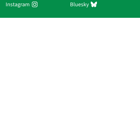
Instagram
Bluesky
Sächsische Akademie
der Wissenschaften zu Leipzig
Hauptsitz Leipzig
Karl-Tauchnitz-Str. 1
04107 Leipzig
Aktuelles
Akademie
Personen
Forschung
Publikationen