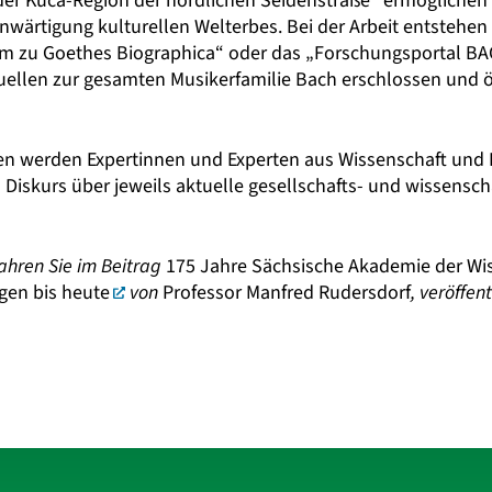
er Kuča-Region der nördlichen Seidenstraße“ ermöglichen 
wärtigung kulturellen Welterbes. Bei der Arbeit entstehen 
 zu Goethes Biographica“ oder das „Forschungsportal BACH
Quellen zur gesamten Musikerfamilie Bach erschlossen und 
en werden Expertinnen und Experten aus Wissenschaft und Po
Diskurs über jeweils aktuelle gesellschafts- und wissensc
ahren Sie im Beitrag
175 Jahre Sächsische Akademie der Wis
gen bis heute
von
Professor Manfred Rudersdorf
, veröffen