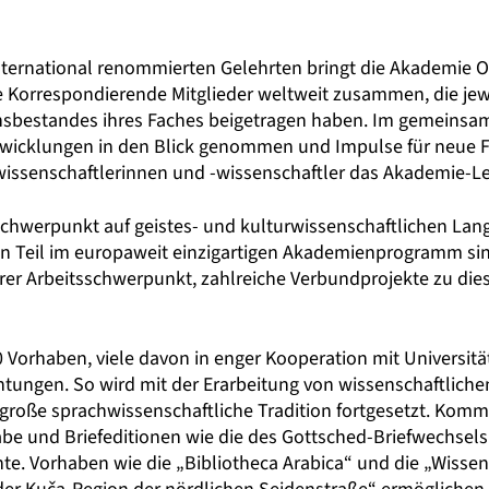
nternational renommierten Gelehrten bringt die Akademie O
Korrespondierende Mitglieder weltweit zusammen, die jewe
nsbestandes ihres Faches beigetragen haben. Im gemeinsa
wicklungen in den Blick genommen und Impulse für neue F
ssenschaftlerinnen und -wissenschaftler das Akademie-Le
Schwerpunkt auf geistes- und kulturwissenschaftlichen Lan
en Teil im europaweit einzigartigen Akademienprogramm sind
erer Arbeitsschwerpunkt, zahlreiche Verbundprojekte zu d
0 Vorhaben, viele davon in enger Kooperation mit Universi
htungen. So wird mit der Erarbeitung von wissenschaftlic
roße sprachwissenschaftliche Tradition fortgesetzt. Komm
 und Briefeditionen wie die des Gottsched-Briefwechsels 
te. Vorhaben wie die „Bibliotheca Arabica“ und die „Wissen