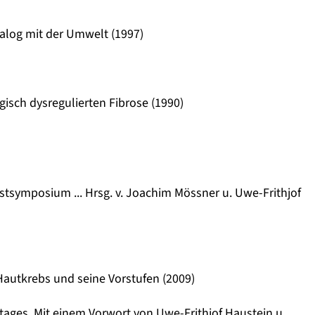
ialog mit der Umwelt (1997)
isch dysregulierten Fibrose (1990)
stsymposium ... Hrsg. v. Joachim Mössner u. Uwe-Frithjof
Hautkrebs und seine Vorstufen (2009)
tages. Mit einem Vorwort von Uwe-Frithjof Haustein u.