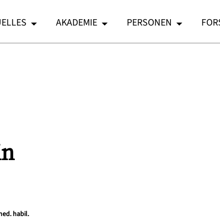
ELLES
AKADEMIE
PERSONEN
FOR
in
med. habil.