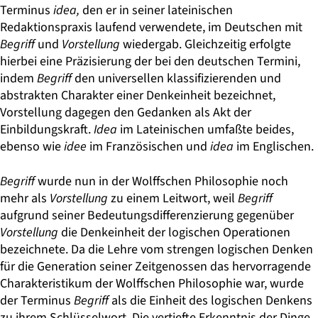
Terminus
idea,
den er in seiner lateinischen
Redaktionspraxis laufend verwendete, im Deutschen mit
Begriff
und
Vorstellung
wiedergab. Gleichzeitig erfolgte
hierbei eine Präzisierung der bei den deutschen Termini,
indem
Begriff
den universellen klassifizierenden und
abstrakten Cha­rakter einer Denkeinheit bezeichnet,
Vorstellung dagegen den Gedanken als Akt der
Einbildungskraft.
Idea
im Lateinischen umfaßte beides,
ebenso wie
idee
im Französischen und
idea
im Englischen.
Begriff
wurde nun in der Wolffschen Philosophie noch
mehr als
Vorstellung
zu einem Leitwort, weil
Begriff
aufgrund seiner Bedeutungsdifferenzierung gegenüber
Vorstellung
die Denkeinheit der logischen Operationen
bezeichnete. Da die Lehre vom strengen logischen Denken
für die Generation seiner Zeitgenossen das hervorragende
Charakteristikum der Wolffschen Philosophie war, wurde
der Terminus
Begriff
als die Einheit des logischen Denkens
zu ihrem Schlüsselwort. Die vertiefte Erkenntnis der Dinge