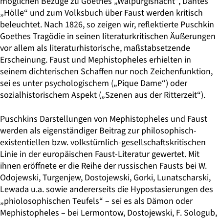
möglichen Bezüge zu Goethes „Walpurgisnacht“, Dantes
„Hölle“ und zum Volksbuch über Faust werden kritisch
beleuchtet. Nach 1826, so zeigen wir, reflektierte Puschkin
Goethes Tragödie in seinen literaturkriti­schen Äußerungen
vor allem als literaturhistorische, maßstabsetzende
Erscheinung. Faust und Mephistopheles erhielten in
seinem dichterischen Schaffen nur noch Zeichenfunktion,
sei es unter psychologischem („Pique Dame“) oder
sozialhistorischem Aspekt („Szenen aus der Ritterzeit“).
Puschkins Darstellungen von Mephistopheles und Faust
werden als eigenständiger Beitrag zur philosophisch-
existentiellen bzw. volkstümlich-gesellschaftskritischen
Linie in der europäischen Faust-Literatur gewertet. Mit
ihnen eröffnete er die Reihe der russischen Fausts bei W.
Odojewski, Turgenjew, Dostojewski, Gorki, Lunatscharski,
Lewada u.a. sowie andererseits die Hypostasierungen des
„phiolosophischen Teufels“ – sei es als Dämon oder
Mephistopheles – bei Lermontow, Dostojewski, F. Sologub,