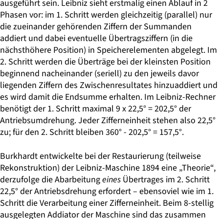
ausgeführt sein. Leibniz sieht erstmalig einen Ablauf in 2
Phasen vor: im 1. Schritt werden gleichzeitig (parallel) nur
die zueinander gehörenden Ziffern der Summanden
addiert und dabei eventuelle Übertragsziffern (in die
nächsthöhere Position) in Speicherelementen abgelegt. Im
2. Schritt werden die Überträge bei der kleinsten Position
beginnend nachein­ander (seriell) zu den jeweils davor
liegenden Ziffern des Zwischenresultates hinzuaddiert und
es wird damit die Endsumme erhalten. Im Leibniz-Rechner
benötigt der 1. Schritt maximal 9 x 22,5° = 202,5° der
Antriebsumdrehung. Jeder Zifferneinheit stehen also 22,5°
zu; für den 2. Schritt bleiben 360° - 202,5° = 157,5°.
Burkhardt entwickelte bei der Restaurierung (teilweise
Rekonstruktion) der Leibniz-­Maschine 1894 eine „Theorie“,
derzufolge die Abarbeitung
eines
Übertrages im 2. Schritt
22,5° der Antriebsdrehung erfordert – ebensoviel wie im 1.
Schritt die Verarbeitung einer Zifferneinheit. Beim 8-stellig
ausgelegten Addiator der Maschine sind das zusammen