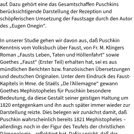
auf. Dazu gehört eine das Gesamtschaffen Puschkins
berücksichtigende Darstellung der Rezeption und
schöpferischen Umsetzung der Faustsage durch den Autor
des „Eugen Onegin“.
In unserer Studie gehen wir davon aus, daß Puschkin
Kenntnis vom Volksbuch über Faust, von Fr. M. Klingers
Roman „Fausts Leben, Taten und Höllenfahrt“ sowie
Goethes „Faust“ (Erster Teil) erhalten hat, sei es aus
mündlichen Berichten bzw. französischen Übersetzungen
und deutschen Originalen. Unter dem Eindruck des Faust-
Kapitels in Mme. de Staëls „De l’Allemagne“ gewann
Goethes Mephistopheles für Puschkin besondere
Bedeutung, da diese Gestalt seiner geistigen Haltung um
1820 entgegenkam und ihn auch später immer wieder zur
Darstellung reizte. Dies belegen wir zunächst damit, daß
Puschkin wahrscheinlich bereits 1821 Mephisto­pheles –
allerdings noch in der Figur des Teufels der christlichen
Dämonologie – reflektiert hat. Dafür spricht, daß der