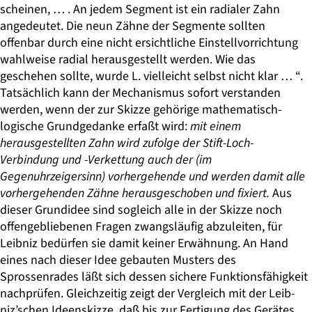
scheinen, … . An jedem Segment ist ein radialer Zahn
angedeutet. Die neun Zähne der Segmente sollten
offenbar durch eine nicht ersichtliche Einstellvorrichtung
wahlweise radial herausgestellt werden. Wie das
geschehen sollte, wurde L. vielleicht selbst nicht klar … “.
Tatsächlich kann der Mechanismus sofort verstanden
werden, wenn der zur Skizze gehörige mathematisch-
logische Grundgedanke erfaßt wird:
mit einem
herausgestellten Zahn wird zufolge der Stift-Loch-
Verbindung und -Verkettung auch der (im
Gegenuhrzeigersinn) vorhergehende und werden damit alle
vorhergehenden Zähne herausgeschoben und fixiert.
Aus
dieser Grundidee sind sogleich alle in der Skizze noch
offengebliebenen Fragen zwangsläufig abzuleiten, für
Leibniz bedürfen sie damit keiner Erwähnung. An Hand
eines nach dieser Idee gebauten Musters des
Sprossenrades läßt sich des­sen sichere Funktionsfähigkeit
nachprüfen. Gleichzeitig zeigt der Vergleich mit der Leib­
niz’schen Ideenskizze, daß bis zur Fertigung des Gerätes