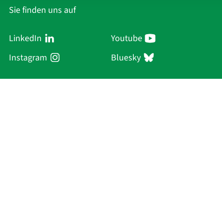
Sie finden uns auf
LinkedIn
Youtube
Instagram
Bluesky
Sächsische Akademie
der Wissenschaften zu Leipzig
Hauptsitz Leipzig
Karl-Tauchnitz-Str. 1
04107 Leipzig
Aktuelles
Akademie
Personen