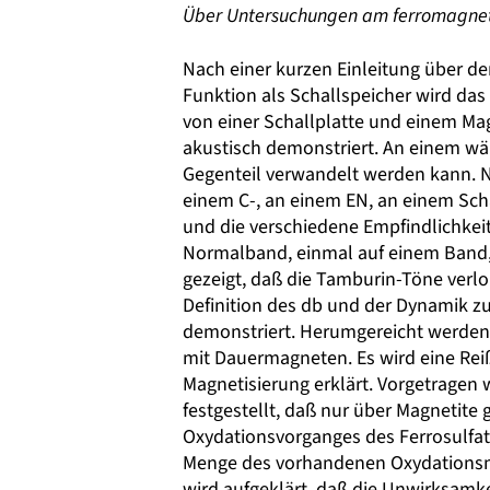
Über Untersuchungen am ferromagne
Nach einer kurzen Einleitung über d
Funktion als Schallspeicher wird da
von einer Schallplatte und einem M
akustisch demonstriert. An einem wäh
Gegenteil verwandelt werden kann. N
einem C-, an einem EN, an einem Sc
und die verschiedene Empfindlichkei
Normalband, einmal auf einem Band,
gezeigt, daß die Tamburin-Töne verlo
Definition des db und der Dynamik z
demonstriert. Herumgereicht werden
mit Dauermagneten. Es wird eine Rei
Magnetisierung erklärt. Vorgetragen
festgestellt, daß nur über Magnetit
Oxydationsvorganges des Ferrosulfat
Menge des vorhandenen Oxydationsmi
wird aufgeklärt, daß die Unwirksamk