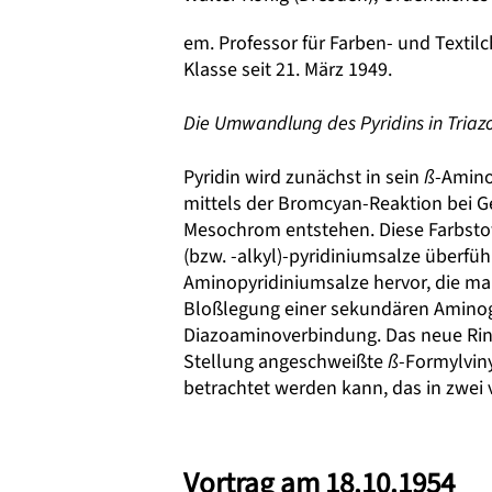
em. Professor für Farben- und Texti
Klasse seit 21. März 1949.
Die Umwandlung des Pyridins in Triaz
Pyridin wird zunächst in sein
ß
-Amino
mittels der Bromcyan-Reaktion bei 
Mesochrom entstehen. Diese Farbsto
(bzw. -alkyl)-pyridiniumsalze überfü
Aminopyridiniumsalze hervor, die man
Bloßlegung einer sekundären Aminogr
Diazoaminoverbindung. Das neue Ringge
Stellung angeschweißte
ß
-Formylvin
betrachtet werden kann, das in zwei
Vortrag am 18.10.1954