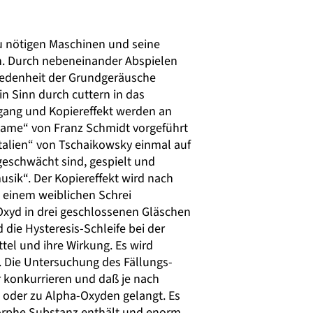
u nötigen Maschinen und seine
n. Durch nebeneinander Abspielen
iedenheit der Grundgeräusche
n Sinn durch cuttern in das
zgang und Kopiereffekt werden an
ame“ von Franz Schmidt vorgeführt
talien“ von Tschaikowsky einmal auf
eschwächt sind, gespielt und
usik“. Der Kopiereffekt wird nach
 einem weiblichen Schrei
xyd in drei geschlossenen Gläschen
ie Hysteresis-Schleife bei der
el und ihre Wirkung. Es wird
 Die Untersuchung des Fällungs-
r konkurrieren und daß je nach
oder zu Alpha-Oxyden gelangt. Es
amorphe Substanz enthält und enorm