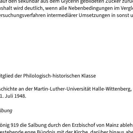
uf den sekundär aus dem Glycerin gebildeten Zucker zurü
shalt wird deutlich, wenn alle Nebenbedingungen im Vergl
tersuchungsverfahren intermediärer Umsetzungen in sonst u
itglied der Philologisch-historischen Klasse
chichte an der Martin-Luther-Universität Halle-Wittenberg, 
1. Juli 1948.
albung
König 919 die Salbung durch den Erzbischof von Mainz ableh
estehende enge Bündnis mit der Kirche, darüber hinaus aber 