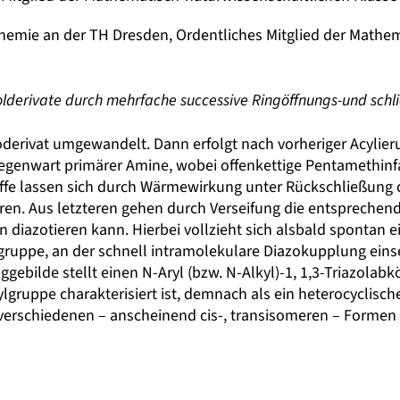
lchemie an der TH Dresden, Ordentliches Mitglied der Mathe
olderivate durch mehrfache successive Ringöffnungs-und sch
derivat umgewandelt. Dann erfolgt nach vorheriger Acylier
Gegenwart primärer Amine, wobei offenkettige Pentamethin
ffe lassen sich durch Wärmewirkung unter Rückschließung 
hren. Aus letzteren gehen durch Verseifung die entspreche
 diazotieren kann. Hierbei vollzieht sich alsbald spontan e
uppe, an der schnell intramolekulare Diazokupplung einset
bilde stellt einen N-Aryl (bzw. N-Alkyl)-1, 1,3-Triazolabkö
ylgruppe charakterisiert ist, demnach als ein heterocycli
 verschiedenen – anscheinend cis-, transisomeren – Formen 