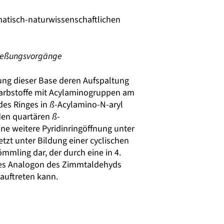
matisch-naturwissenschaftlichen
ließungsvorgänge
ung dieser Base deren Aufspaltung
farbstoffe mit Acylaminogruppen am
des Ringes in
ß
-Acylamino-N-aryl
nden quartären
ß
-
ine weitere Pyridinringöffnung unter
zt unter Bildung einer cyclischen
mmling dar, der durch eine in 4.
sches Analogon des Zimmtaldehyds
auftreten kann.