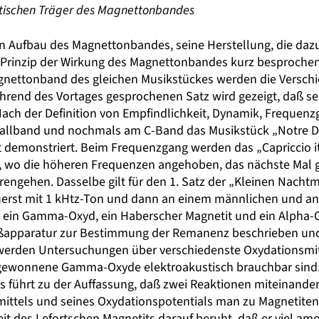
tischen Träger des Magnettonbandes
en Aufbau des Magnettonbandes, seine Herstellung, die daz
s Prinzip der Wirkung des Magnettonbandes kurz besproche
agnettonband des gleichen Musikstückes werden die Versch
rend des Vortages gesprochenen Satz wird gezeigt, daß sei
ach der Definition von Empfindlichkeit, Dynamik, Frequen
hallband und nochmals am C-Band das Musikstück „Notre D
t demonstriert. Beim Frequenzgang werden das „Capriccio i
 wo die höheren Frequenzen angehoben, das nächste Mal g
rengehen. Dasselbe gilt für den 1. Satz der „Kleinen Nachtm
uerst mit 1 kHtz-Ton und dann an einem männlichen und an
 ein Gamma-Oxyd, ein Haberscher Magnetit und ein Alpha-O
ßapparatur zur Bestimmung der Remanenz beschrieben und d
 werden Untersuchungen über verschiedenste Oxydationsmitt
e gewonnene Gamma-Oxyde elektroakustisch brauchbar sind.
s führt zu der Auffassung, daß zwei Reaktionen miteinande
ttels und seines Oxydationspotentials man zu Magnetiten 
eit des Lefortschen Magnetits darauf beruht, daß er viel 