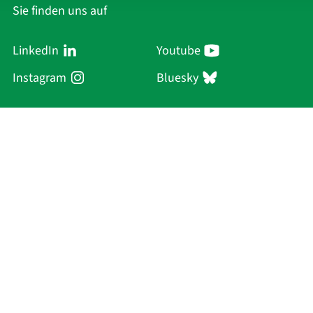
Sie finden uns auf
LinkedIn
Youtube
Instagram
Bluesky
Sächsische Akademie
der Wissenschaften zu Leipzig
Hauptsitz Leipzig
Karl-Tauchnitz-Str. 1
04107 Leipzig
Aktuelles
Akademie
Personen