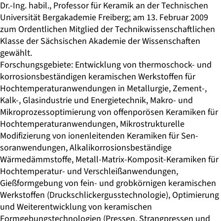
Dr.-Ing. habil., Professor für Keramik an der Technischen
Universität Bergakademie Freiberg; am 13. Februar 2009
zum Ordentlichen Mitglied der Technikwissenschaftlichen
Klasse der Sächsischen Akademie der Wissenschaften
gewählt.
Forschungsgebiete: Entwicklung von thermoschock- und
korrosionsbeständi­gen keramischen Werkstoffen für
Hochtemperaturanwendungen in Metallur­gie, Zement-,
Kalk-, Glasindustrie und Energietechnik, Makro- und
Mikropro­zessoptimierung von offenporösen Keramiken für
Hochtemperaturanwendun­gen, Mikrostrukturelle
Modifizierung von ionenleitenden Keramiken für Sen­
soranwendungen, Alkalikorrosionsbeständige
Wärmedämmstoffe, Metall-Mat­rix-Komposit-Keramiken für
Hochtemperatur- und Verschleißanwendungen,
Gießformgebung von fein- und grobkörnigen keramischen
Werkstoffen (Druckschlickergusstechnologie), Optimierung
und Weiterentwicklung von ke­ramischen
Formgebungstechnologien (Pressen, Strangpressen und