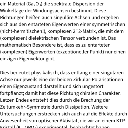
ein Material (Ga
O
) die spektrale Dispersion der
2
3
Winkellage der Windungsachsen bestimmt. Diese
Richtungen heißen auch singuläre Achsen und ergeben
sich aus den entarteten Eigenwerten einer symmetrischen
(nicht-hermitischen!), komplexen 2´2-Matrix, die mit dem
(komplexen) dielektrischen Tensor verbunden ist. Das
mathematisch Besondere ist, dass es zu entarteten
(komplexen) Eigenwerten (exzeptioneller Punkt) nur einen
einzigen Eigenvektor gibt.
Dies bedeutet physikalisch, dass entlang einer singulären
Achse nur jeweils eine der beiden Zirkular-Polarisationen
einen Eigenzustand darstellt und sich ungestört
fortpflanzt; damit hat diese Richtung chiralen Charakter.
Letzen Endes entsteht dies durch die Brechung der
Zeitumkehr-Symmetrie durch Dissipation. Weitere
Untersuchungen erstrecken sich auch auf die Effekte durch
Anwesenheit von optischer Aktivität, die wir an einem KTP-
Kristall (KTiOPO
) experimentell beobachtet haben.