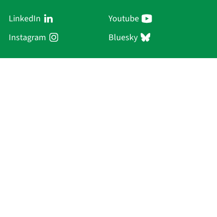
LinkedIn
Youtube
Instagram
Bluesky
Sächsische Akademie
der Wissenschaften zu Leipzig
Hauptsitz Leipzig
Karl-Tauchnitz-Str. 1
04107 Leipzig
Aktuelles
Akademie
Personen
Forschung