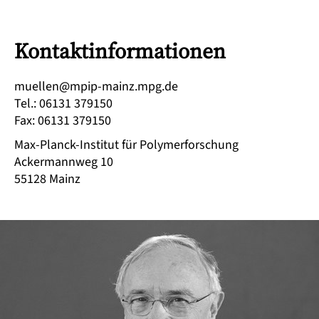
Kontaktinformationen
ed.gpm.zniam-pipm@nelleum
Tel.
:
06131 379150
Fax
:
06131 379150
Max-Planck-Institut für Polymerforschung
Ackermannweg 10
55128
Mainz