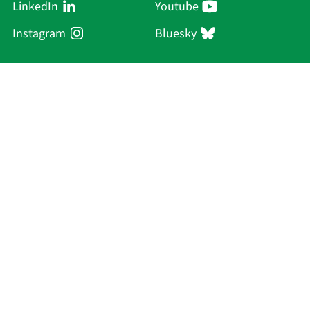
LinkedIn
Youtube
Instagram
Bluesky
Sächsische Akademie
der Wissenschaften zu Leipzig
Hauptsitz Leipzig
Karl-Tauchnitz-Str. 1
04107 Leipzig
Aktuelles
Akademie
Personen
Forschung