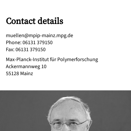
Contact details
ed.gpm.zniam-pipm@nelleum
Phone
:
06131 379150
Fax
:
06131 379150
Max-Planck-Institut für Polymerforschung
Ackermannweg 10
55128
Mainz