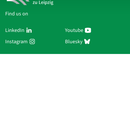
Find us on
LinkedIn
Youtube
Instagram
Bluesky
Sächsische Akademie
der Wissenschaften zu Leipzig
Hauptsitz Leipzig
Karl-Tauchnitz-Str. 1
04107 Leipzig
Current Affairs
Academy