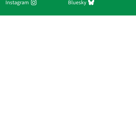
Instagram
Bluesky
Sächsische Akademie
der Wissenschaften zu Leipzig
Hauptsitz Leipzig
Karl-Tauchnitz-Str. 1
04107 Leipzig
Aktuelles
Akademie
Personen
Forschung
Publikationen