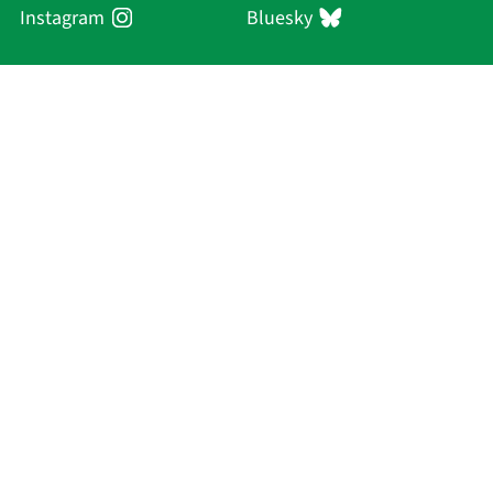
Instagram
Bluesky
Sächsische Akademie
der Wissenschaften zu Leipzig
Hauptsitz Leipzig
Karl-Tauchnitz-Str. 1
04107 Leipzig
Aktuelles
Akademie
Personen
Forschung
Publikationen