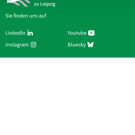
Sie finden uns auf
LinkedIn
Youtube
Instagram
Bluesky
Sächsische Akademie
der Wissenschaften zu Leipzig
Hauptsitz Leipzig
Karl-Tauchnitz-Str. 1
04107 Leipzig
Aktuelles
Akademie