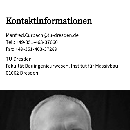
Kontaktinformationen
ed.nedserd-ut@hcabruC.derfnaM
Tel.
:
+49-351-463-37660
Fax
:
+49-351-463-37289
TU Dresden
Fakultät Bauingenieurwesen, Institut für Massivbau
01062
Dresden