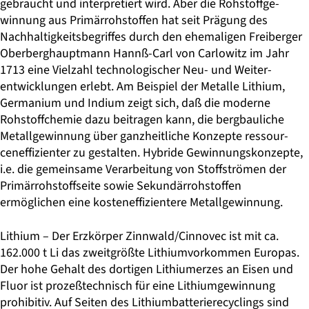
gebraucht und interpretiert wird. Aber die Rohstoffge­
winnung aus Primärrohstoffen hat seit Prägung des
Nachhaltigkeitsbegrif­fes durch den ehemaligen Freiberger
Oberberghauptmann Hannß-Carl von Carlowitz im Jahr
1713 eine Vielzahl technologischer Neu- und Weiter­
entwicklungen erlebt. Am Beispiel der Metalle Lithium,
Germanium und Indium zeigt sich, daß die moderne
Rohstoffchemie dazu beitragen kann, die bergbauliche
Metallgewinnung über ganzheitliche Konzepte ressour­
ceneffizienter zu gestalten. Hybride Gewinnungskonzepte,
i.e. die gemein­same Verarbeitung von Stoffströmen der
Primärrohstoffseite sowie Sekun­därrohstoffen
ermöglichen eine kosteneffizientere Metallgewinnung.
Lithium – Der Erzkörper Zinnwald/Cinnovec ist mit ca.
162.000 t Li das zweitgrößte Lithiumvorkommen Europas.
Der hohe Gehalt des dortigen Lithiumerzes an Eisen und
Fluor ist prozeßtechnisch für eine Lithiumgewinnung
prohibitiv. Auf Seiten des Lithiumbatterierecyclings sind