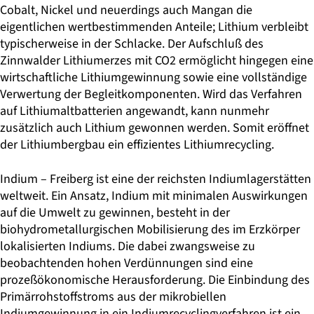
Cobalt, Nickel und neuerdings auch Mangan die
eigentlichen wertbestimmenden Anteile; Lithium verbleibt
typischerweise in der Schlacke. Der Aufschluß des
Zinnwalder Lithiumerzes mit CO2 ermöglicht hingegen eine
wirt­schaftliche Lithiumgewinnung sowie eine vollständige
Verwertung der Begleitkomponenten. Wird das Verfahren
auf Lithiumaltbatterien ange­wandt, kann nunmehr
zusätzlich auch Lithium gewonnen werden. Somit eröffnet
der Lithiumbergbau ein effizientes Lithiumrecycling.
Indium – Freiberg ist eine der reichsten Indiumlagerstätten
weltweit. Ein Ansatz, Indium mit minimalen Auswirkungen
auf die Umwelt zu gewinnen, besteht in der
biohydrometallurgischen Mobilisierung des im Erzkör­per
lokalisierten Indiums. Die dabei zwangsweise zu
beobachtenden hohen Verdünnungen sind eine
prozeßökonomische Herausforderung. Die Ein­bindung des
Primärrohstoffstroms aus der mikrobiellen
Indiumgewinnung in ein Indiumrecyclingverfahren ist ein