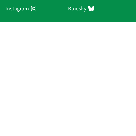
Instagram
Bluesky
Sächsische Akademie
der Wissenschaften zu Leipzig
Hauptsitz Leipzig
Karl-Tauchnitz-Str. 1
04107 Leipzig
Aktuelles
Akademie
Personen
Forschung
Publikationen