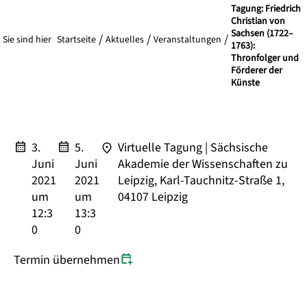
Förderer der Künste
Tagung: Friedrich
Christian von
Sachsen (1722–
Sie sind hier
Startseite
Aktuelles
Veranstaltungen
1763):
Thronfolger und
Förderer der
Künste
3.
5.
Virtuelle Tagung | Sächsische
Juni
Juni
Akademie der Wissenschaften zu
2021
2021
Leipzig, Karl-Tauchnitz-Straße 1,
um
um
04107 Leipzig
12:3
13:3
0
0
Termin übernehmen