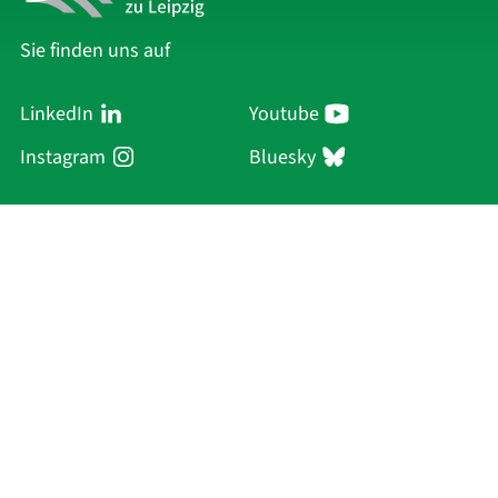
Sie finden uns auf
LinkedIn
Youtube
Instagram
Bluesky
Sächsische Akademie
der Wissenschaften zu Leipzig
Hauptsitz Leipzig
Karl-Tauchnitz-Str. 1
04107 Leipzig
Aktuelles
Akademie