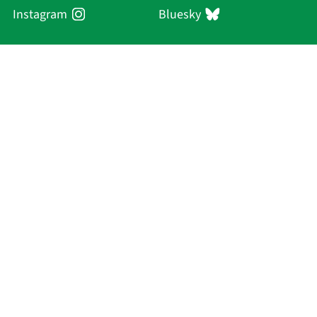
Instagram
Bluesky
Sächsische Akademie
der Wissenschaften zu Leipzig
Hauptsitz Leipzig
Karl-Tauchnitz-Str. 1
04107 Leipzig
Aktuelles
Akademie
Personen
Forschung
Publikationen