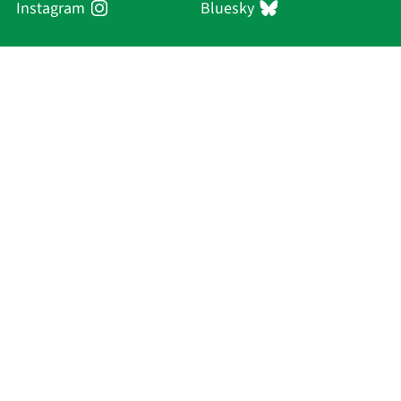
Instagram
Bluesky
Sächsische Akademie
der Wissenschaften zu Leipzig
Hauptsitz Leipzig
Karl-Tauchnitz-Str. 1
04107 Leipzig
Aktuelles
Akademie
Personen
Forschung
Publikationen