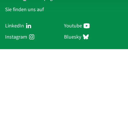
Sie finden uns auf
LinkedIn
Youtube
Instagram
Bluesky
Sächsische Akademie
der Wissenschaften zu Leipzig
Hauptsitz Leipzig
Karl-Tauchnitz-Str. 1
04107 Leipzig
Aktuelles
Akademie