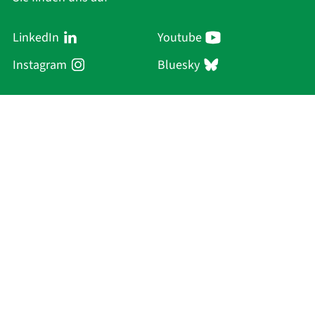
LinkedIn
Youtube
Instagram
Bluesky
Sächsische Akademie
der Wissenschaften zu Leipzig
Hauptsitz Leipzig
Karl-Tauchnitz-Str. 1
04107 Leipzig
Aktuelles
Akademie
Personen