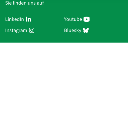
Sie finden uns auf
LinkedIn
Youtube
Instagram
Bluesky
Sächsische Akademie
der Wissenschaften zu Leipzig
Hauptsitz Leipzig
Karl-Tauchnitz-Str. 1
04107 Leipzig
Aktuelles
Akademie
Personen