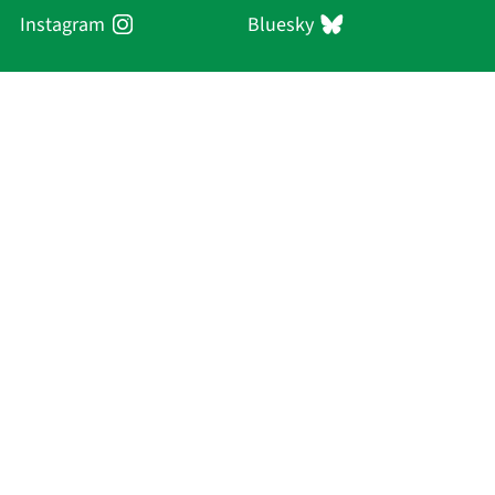
Instagram
Bluesky
Sächsische Akademie
der Wissenschaften zu Leipzig
Hauptsitz Leipzig
Karl-Tauchnitz-Str. 1
04107 Leipzig
Aktuelles
Akademie
Personen
Forschung
Publikationen