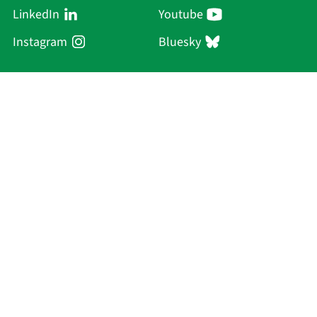
LinkedIn
Youtube
Instagram
Bluesky
Sächsische Akademie
der Wissenschaften zu Leipzig
Hauptsitz Leipzig
Karl-Tauchnitz-Str. 1
04107 Leipzig
Aktuelles
Akademie
Personen
Forschung