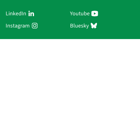
LinkedIn
Youtube
Instagram
Bluesky
Sächsische Akademie
der Wissenschaften zu Leipzig
Hauptsitz Leipzig
Karl-Tauchnitz-Str. 1
04107 Leipzig
Aktuelles
Akademie
Personen