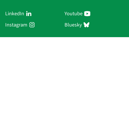
LinkedIn
Youtube
Instagram
Bluesky
Sächsische Akademie
der Wissenschaften zu Leipzig
Hauptsitz Leipzig
Karl-Tauchnitz-Str. 1
04107 Leipzig
Aktuelles
Akademie
Personen