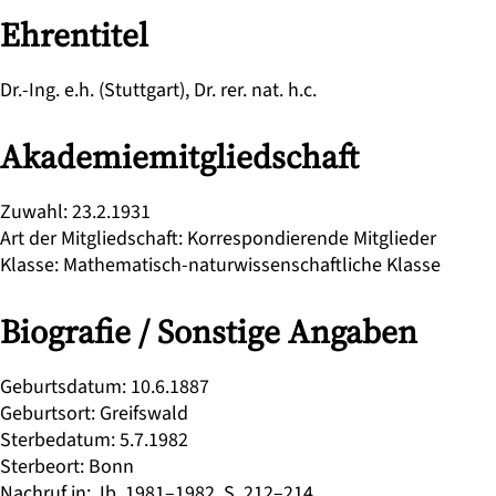
Ehrentitel
Dr.-Ing. e.h. (Stuttgart), Dr. rer. nat. h.c.
Akademiemitgliedschaft
Zuwahl
:
23.2.1931
Art der Mitgliedschaft
:
Korrespondierende Mitglieder
Klasse
:
Mathematisch-naturwissenschaftliche Klasse
Biografie / Sonstige Angaben
Geburtsdatum
:
10.6.1887
Geburtsort
:
Greifswald
Sterbedatum
:
5.7.1982
Sterbeort
:
Bonn
Nachruf in
:
Jb. 1981–1982, S. 212–214