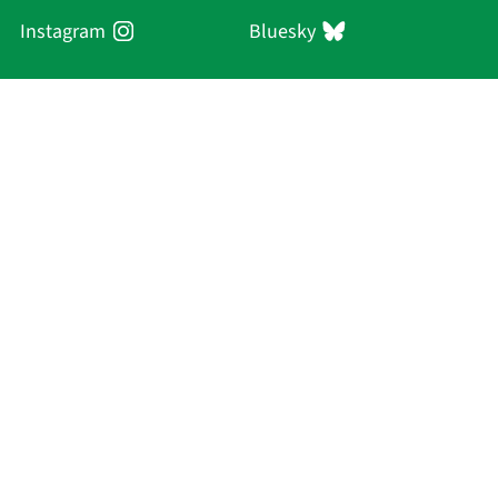
Instagram
Bluesky
Sächsische Akademie
der Wissenschaften zu Leipzig
Hauptsitz Leipzig
Karl-Tauchnitz-Str. 1
04107 Leipzig
Aktuelles
Akademie
Personen
Forschung
Publikationen