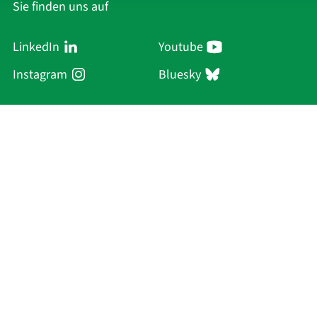
Sie finden uns auf
LinkedIn
Youtube
Instagram
Bluesky
Sächsische Akademie
der Wissenschaften zu Leipzig
Hauptsitz Leipzig
Karl-Tauchnitz-Str. 1
04107 Leipzig
Aktuelles
Akademie
Personen