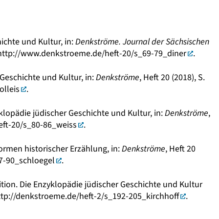
ichte und Kultur, in:
Denkströme. Journal der Sächsischen
http://www.denkstroeme.de/heft-20/s_69-79_diner
.
 Geschichte und Kultur, in:
Denkströme
, Heft 20 (2018), S.
lleis
.
yklopädie jüdischer Geschichte und Kultur, in:
Denkströme
,
ft-20/s_80-86_weiss
.
rmen historischer Erzählung, in:
Denkströme
, Heft 20
7-90_schloegel
.
ition. Die Enzyklopädie jüdischer Geschichte und Kultur
ttp://denkstroeme.de/heft-2/s_192-205_kirchhoff
.