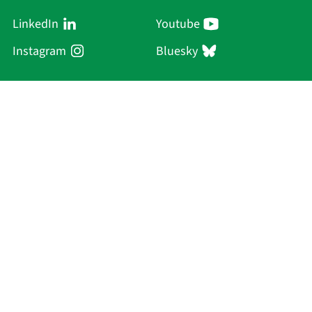
LinkedIn
Youtube
Instagram
Bluesky
Sächsische Akademie
der Wissenschaften zu Leipzig
Hauptsitz Leipzig
Karl-Tauchnitz-Str. 1
04107 Leipzig
Aktuelles
Akademie
Personen
Forschung