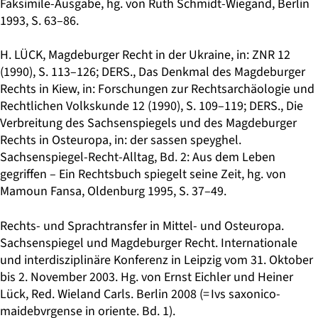
Faksimile-Ausgabe, hg. von Ruth Schmidt-Wiegand, Berlin
1993, S. 63–86.
H. LÜCK, Magdeburger Recht in der Ukraine, in: ZNR 12
(1990), S. 113–126; DERS., Das Denkmal des Magdeburger
Rechts in Kiew, in: Forschungen zur Rechtsarchäologie und
Rechtlichen Volkskunde 12 (1990), S. 109–119; DERS., Die
Verbreitung des Sachsenspiegels und des Magdeburger
Rechts in Osteuropa, in: der sassen speyghel.
Sachsenspiegel-Recht-Alltag, Bd. 2: Aus dem Leben
gegriffen – Ein Rechtsbuch spiegelt seine Zeit, hg. von
Mamoun Fansa, Oldenburg 1995, S. 37–49.
Rechts- und Sprachtransfer in Mittel- und Osteuropa.
Sachsenspiegel und Magdeburger Recht. Internationale
und interdisziplinäre Konferenz in Leipzig vom 31. Oktober
bis 2. November 2003. Hg. von Ernst Eichler und Heiner
Lück, Red. Wieland Carls. Berlin 2008 (= Ivs saxonico-
maidebvrgense in oriente. Bd. 1).