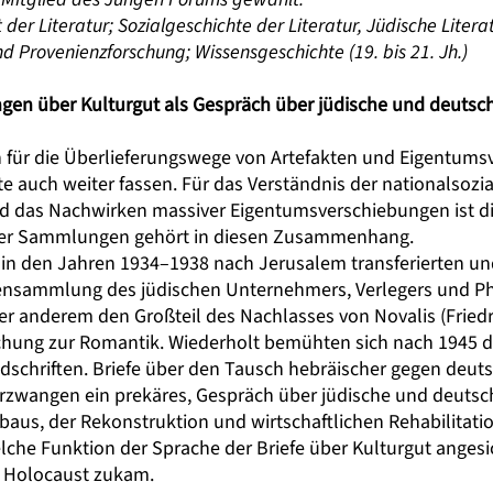
r Literatur; Sozialgeschichte der Literatur, Jüdische Literatur
 Provenienzforschung; Wissensgeschichte (19. bis 21. Jh.)
ngen über Kulturgut als Gespräch über jüdische und deutsc
 für die Überlieferungswege von Artefakten und Eigentumsver
e auch weiter fassen. Für das Verständnis der nationalsozi
das Nachwirken massiver Eigentumsverschiebungen ist dies
eter Sammlungen gehört in diesen Zusammenhang.
r in den Jahren 1934–1938 nach Jerusalem transferierten un
ensammlung des jüdischen Unternehmers, Verlegers und P
ter anderem den Großteil des Nachlasses von Novalis (Fried
schung zur Romantik. Wiederholt bemühten sich nach 1945 
dschriften. Briefe über den Tausch hebräischer gegen deut
rzwangen ein prekäres, Gespräch über jüdische und deutsc
baus, der Rekonstruktion und wirtschaftlichen Rehabilitat
lche Funktion der Sprache der Briefe über Kulturgut angesi
d Holocaust zukam.