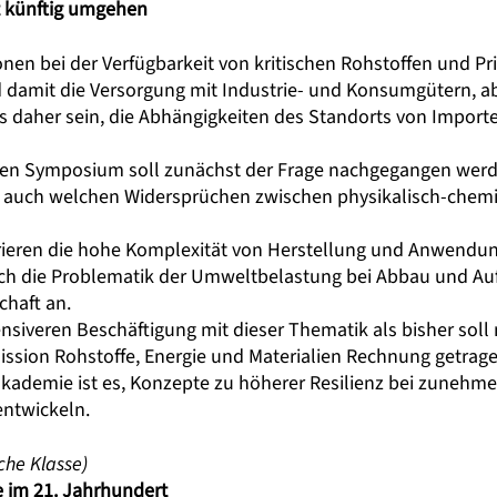
it künftig umgehen
nen bei der Verfügbarkeit von kritischen Rohstoffen und P
 damit die Versorgung mit Industrie- und Konsumgütern, ab
daher sein, die Abhängigkeiten des Standorts von Importen
nden Symposium soll zunächst der Frage nachgegangen wer
ber auch welchen Widersprüchen zwischen physikalisch-che
strieren die hohe Komplexität von Herstellung und Anwend
auch die Problematik der Umweltbelastung bei Abbau und Auf
haft an.
ensiveren Beschäftigung mit dieser Thematik als bisher soll
on Rohstoffe, Energie und Materialien Rechnung getragen 
kademie ist es, Konzepte zu höherer Resilienz bei zuneh
entwickeln.
che Klasse)
e im 21. Jahrhundert