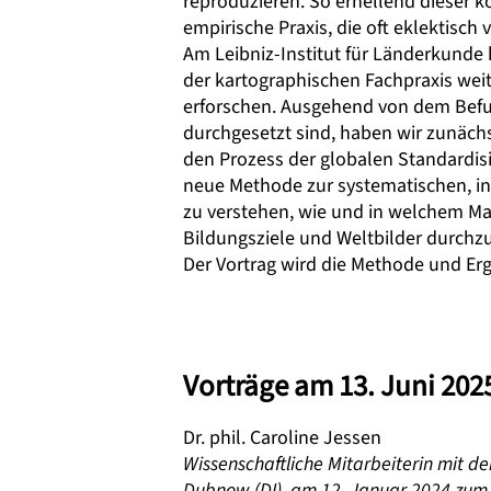
reproduzieren. So erhellend dieser ko
empirische Praxis, die oft eklektisc
Am Leibniz-Institut für Länderkunde 
der kartographischen Fachpraxis wei
erforschen. Ausgehend von dem Befu
durchgesetzt sind, haben wir zunächs
den Prozess der globalen Standardis
neue Methode zur systematischen, int
zu verstehen, wie und in welchem M
Bildungsziele und Weltbilder durchz
Der Vortrag wird die Methode und Er
Vorträge am 13. Juni 202
Dr. phil. Caroline Jessen
Wissenschaftliche Mitarbeiterin mit d
Dubnow (DI), am 12. Januar 2024 zum