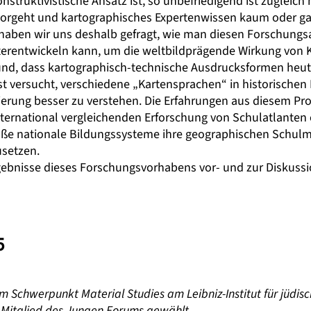
nstruktivistische Ansatz ist, so unbefriedigend ist zuglei
h vorgeht und kartographisches Expertenwissen kaum oder gar
haben wir uns deshalb gefragt, wie man diesen Forschungsa
terentwickeln kann, um die weltbildprägende Wirkung von 
nd, dass kartographisch-technische Ausdrucksformen heute
t versucht, verschiedene „Kartensprachen“ in historischen 
ierung besser zu verstehen. Die Erfahrungen aus diesem Pro
ernational vergleichenden Erforschung von Schulatlanten ei
aße nationale Bildungssysteme ihre geographischen Schul
usetzen.
gebnisse dieses Forschungsvorhabens vor- und zur Diskussio
5
em Schwerpunkt Material Studies am Leibniz-Institut für jüdis
 Mitglied des Jungen Forums gewählt.