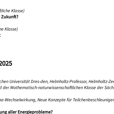
liche Klasse)
r Zukunft?
he Klasse)
t
 2025
nischen Universität Dres-den, Helmholtz-Professor, Helmholtz-
d der Mathematisch-naturwissenschaftlichen Klasse der Säc
a-Wechselwirkung, Neue Konzepte für Teilchenbeschleunig
sung aller Energieprobleme?