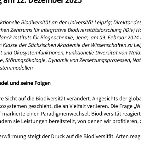
ng am 12. Dezember 2025
ktionelle Biodiversität an der Universität Leipzig; Direktor d
hen Zentrums für integrative Biodiversitätsforschung (iDiv) H
lanck-Instituts für Biogeochemie, Jena; am 09. Februar 2024
 Klasse der Sächsischen Akademie der Wissenschaften zu Lei
ät und Ökosystemfunktionen, Funktionelle Diversität von Wa
, Störungsökologie, Dynamik von Zersetzungsprozessen, Nat
dsystemmodellen
ndel und seine Folgen
e Sicht auf die Biodiversität verändert. Angesichts der globa
systemen geschieht, die an Vielfalt verlieren. Die Frage „W
 markierte einen Paradigmenwechsel: Biodiversität reagiert
indem sie Leistungen bereitstellt, von denen wir profitieren,
wärmung steigt der Druck auf die Biodiversität. Arten reagi