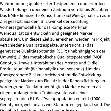
Wahrnehmung qualifizierter Testpersonen und erfordert
Wiederholungen über einen Zeitraum von 15 bis 20 Jahren.
Das BMBF finanzierte Konsortium »SelWineQ« hat sich zum
Ziel gesetzt, aus dem Blickwinkel der Züchtung,
Vorhersagemodelle für das komplexe Merkmal
Weinqualität zu entwickeln und geeignete Marker
abzuleiten. Um dieses Ziel zu erreichen, werden im Projekt
verschiedene Qualitätsaspekte, untersucht: 1) das
genetische Qualitätspotential (GQP; unabhängig von der
Umwelt), 2) das metabolische Qualitätspotenzial (MQP;
Genotyp-Umwelt-Interaktion) des Mostes und 3) die
Produktqualität (Weinanalytik und -sensorik). Um das
übergeordnete Ziel zu erreichen steht die Entwicklung
geeigneter Marker zum Einsatz in der Rebenzüchtung im
Vordergrund. Die dafür benötigten Modelle werden an
einem umfangreichen Trainingsdatensatz einer
segregierenden F1-Weißweinpopulation erstellt (1000
Genotypen), welche an zwei Standorten gepflanzt sind. Die
Qualitätsbewertung der in standardisierter