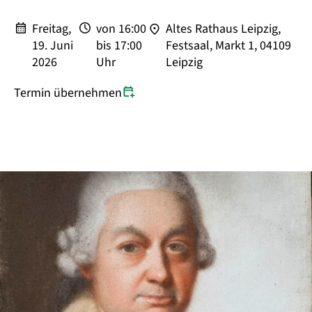
Philipp Emanuel Bach
Freitag,
von
16:00
Altes Rathaus Leipzig,
19. Juni
bis
17:00
Festsaal, Markt 1, 04109
2026
Uhr
Leipzig
Termin übernehmen