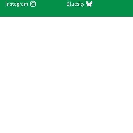
Instagram
Bluesky
Sächsische Akademie
der Wissenschaften zu Leipzig
Hauptsitz Leipzig
Karl-Tauchnitz-Str. 1
04107 Leipzig
Aktuelles
Akademie
Personen
Forschung
Publikationen