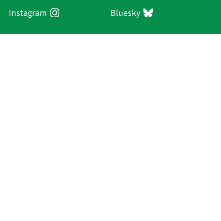
Instagram
Bluesky
Sächsische Akademie
der Wissenschaften zu Leipzig
Hauptsitz Leipzig
Karl-Tauchnitz-Str. 1
04107 Leipzig
Aktuelles
Akademie
Personen
Forschung
Publikationen