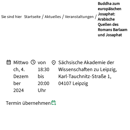
Barlaam und Josaphat
Buddha zum
europäischen
Josaphat:
Sie sind hier
Startseite
Aktuelles
Veranstaltungen
Arabische
Quellen des
Romans Barlaam
und Josaphat
Mittwo
von
Sächsische Akademie der
ch, 4.
18:30
Wissenschaften zu Leipzig,
Dezem
bis
Karl-Tauchnitz-Straße 1,
ber
20:00
04107 Leipzig
2024
Uhr
Termin übernehmen