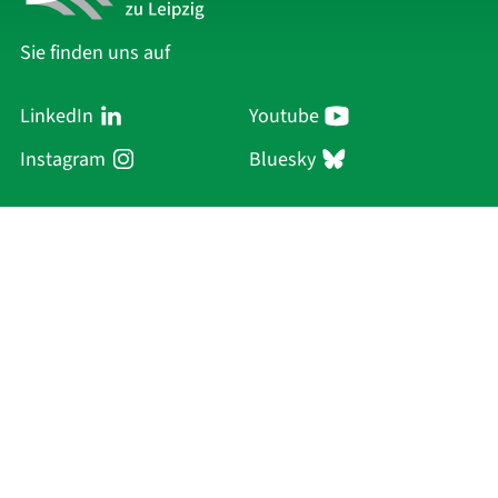
Sie finden uns auf
LinkedIn
Youtube
Instagram
Bluesky
Sächsische Akademie
der Wissenschaften zu Leipzig
Hauptsitz Leipzig
Karl-Tauchnitz-Str. 1
04107 Leipzig
Aktuelles
Akademie