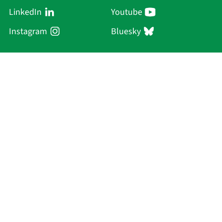
LinkedIn
Youtube
Instagram
Bluesky
Sächsische Akademie
der Wissenschaften zu Leipzig
Hauptsitz Leipzig
Karl-Tauchnitz-Str. 1
04107 Leipzig
Aktuelles
Akademie
Personen
Forschung