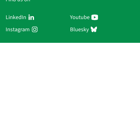
LinkedIn
Youtube
Instagram
Bluesky
Sächsische Akademie
der Wissenschaften zu Leipzig
Hauptsitz Leipzig
Karl-Tauchnitz-Str. 1
04107 Leipzig
Current Affairs
Academy
Persons