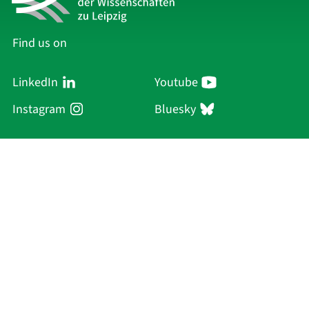
Find us on
LinkedIn
Youtube
Instagram
Bluesky
Sächsische Akademie
der Wissenschaften zu Leipzig
Hauptsitz Leipzig
Karl-Tauchnitz-Str. 1
04107 Leipzig
Current Affairs
Academy