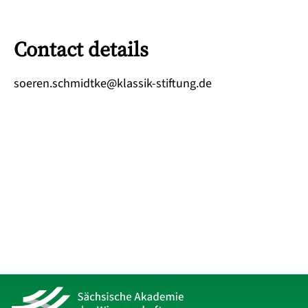
Contact details
ed.gnutfits-kissalk@ektdimhcs.nereos