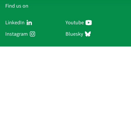
Find us on
LinkedIn
Youtube
Instagram
Bluesky
Sächsische Akademie
der Wissenschaften zu Leipzig
Hauptsitz Leipzig
Karl-Tauchnitz-Str. 1
04107 Leipzig
Current Affairs
Academy
Persons