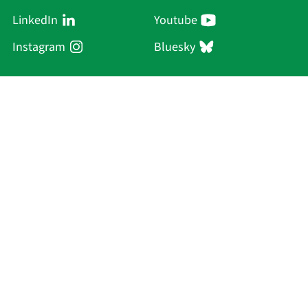
LinkedIn
Youtube
Instagram
Bluesky
Sächsische Akademie
der Wissenschaften zu Leipzig
Hauptsitz Leipzig
Karl-Tauchnitz-Str. 1
04107 Leipzig
Current Affairs
Academy
Persons
Research