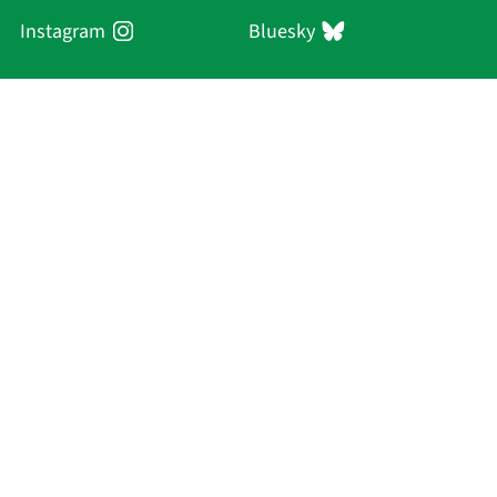
Instagram
Bluesky
Sächsische Akademie
der Wissenschaften zu Leipzig
Hauptsitz Leipzig
Karl-Tauchnitz-Str. 1
04107 Leipzig
Current Affairs
Academy
Persons
Research
Publications