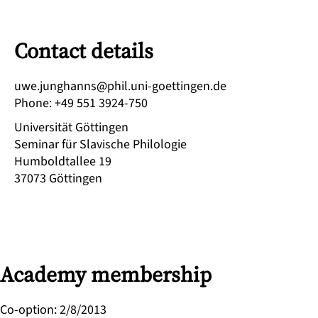
Contact details
ed.negnitteog-inu.lihp@snnahgnuj.ewu
Phone
:
+49 551 3924-750
Universität Göttingen
Seminar für Slavische Philologie
Humboldtallee 19
37073
Göttingen
Academy membership
Co-option
:
2/8/2013