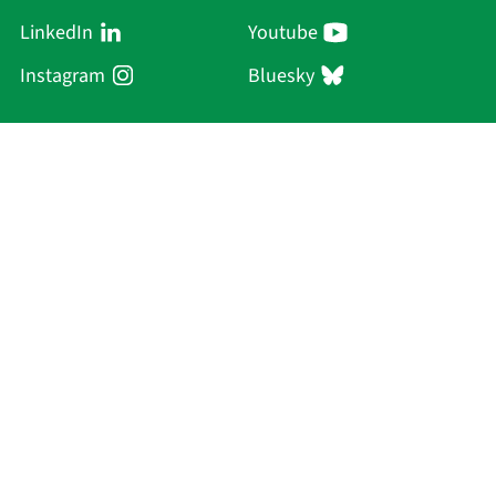
LinkedIn
Youtube
Instagram
Bluesky
Sächsische Akademie
der Wissenschaften zu Leipzig
Hauptsitz Leipzig
Karl-Tauchnitz-Str. 1
04107 Leipzig
Current Affairs
Academy
Persons
Research