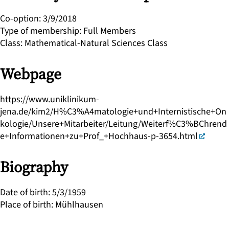
Co-option
:
3/9/2018
Type of membership
:
Full Members
Class
:
Mathematical-Natural Sciences Class
Webpage
https://www.uniklinikum-
jena.de/kim2/H%C3%A4matologie+und+Internistische+On
kologie/Unsere+Mitarbeiter/Leitung/Weiterf%C3%BChrend
e+Informationen+zu+Prof_+Hochhaus-p-3654.html
Biography
Date of birth
:
5/3/1959
Place of birth
:
Mühlhausen