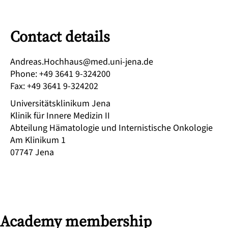
Contact details
ed.anej-inu.dem@suahhcoH.saerdnA
Phone
:
+49 3641 9-324200
Fax
:
+49 3641 9-324202
Universitätsklinikum Jena
Klinik für Innere Medizin II
Abteilung Hämatologie und Internistische Onkologie
Am Klinikum 1
07747
Jena
Academy membership