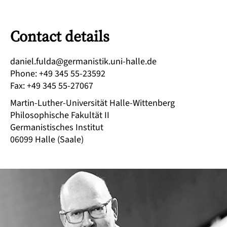
Contact details
ed.ellah-inu.kitsinamreg@adluf.leinad
Phone
:
+49 345 55-23592
Fax
:
+49 345 55-27067
Martin-Luther-Universität Halle-Wittenberg
Philosophische Fakultät II
Germanistisches Institut
06099
Halle (Saale)