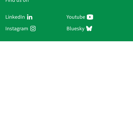
Find us on
LinkedIn
Youtube
Instagram
Bluesky
Sächsische Akademie
der Wissenschaften zu Leipzig
Hauptsitz Leipzig
Karl-Tauchnitz-Str. 1
04107 Leipzig
Current Affairs
Academy
Persons