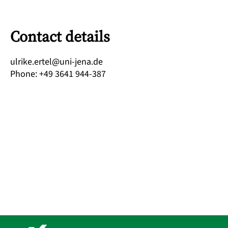
Contact details
ed.anej-inu@letre.ekirlu
Phone
:
+49 3641 944-387