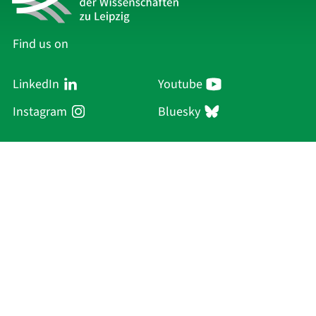
Find us on
LinkedIn
Youtube
Instagram
Bluesky
Sächsische Akademie
der Wissenschaften zu Leipzig
Hauptsitz Leipzig
Karl-Tauchnitz-Str. 1
04107 Leipzig
Current Affairs
Academy