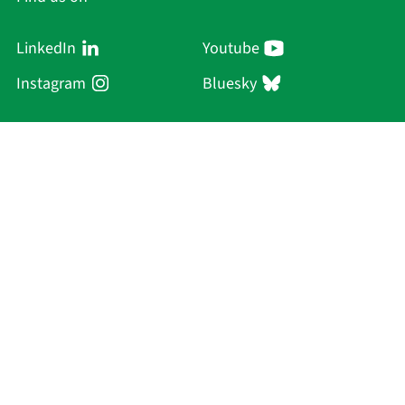
LinkedIn
Youtube
Instagram
Bluesky
Sächsische Akademie
der Wissenschaften zu Leipzig
Hauptsitz Leipzig
Karl-Tauchnitz-Str. 1
04107 Leipzig
Current Affairs
Academy
Persons